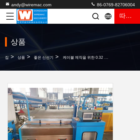
andy@wiremac.com
86-0769-82706004
따옴표
상품
>
>
>
집
상품
좋은 신선기
케이블 제작을 위한 0.32 밀리미터에 대한 고속도 AWG 신선기 0.08