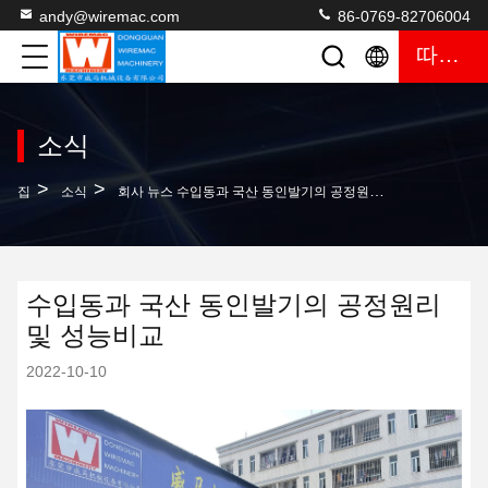
andy@wiremac.com
86-0769-82706004
따옴표
소식
>
>
집
소식
회사 뉴스 수입동과 국산 동인발기의 공정원리 및 성능비교
수입동과 국산 동인발기의 공정원리
및 성능비교
2022-10-10