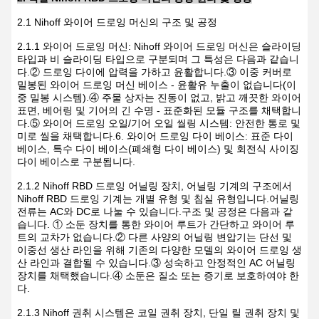
2.1 Nihoff 와이어 드로잉 머신의 구조 및 공정
2.1.1 와이어 드로잉 머신: Nihoff 와이어 드로잉 머신은 슬라이딩
타입과 비 슬라이딩 타입으로 구분되며 그 특성은 다음과 같습니
다.② 드로잉 다이에 압력을 가하고 윤활합니다.③ 이중 커버로
밀봉된 와이어 드로잉 머신 베이스 - 윤활유 누출이 없습니다(이
중 밀봉 시스템).④ 주물 상자는 진동이 없고, 밝고 깨끗한 와이어
표면, 베어링 및 기어의 긴 수명 - 표준화된 모듈 구조를 채택합니
다.⑤ 와이어 드로잉 오일/기어 오일 씰링 시스템: 안전한 통로 및
미로 씰을 채택합니다.6. 와이어 드로잉 다이 베이스: 표준 다이
베이스, 특수 다이 베이스(폐쇄형 다이 베이스) 및 회전식 사이징
다이 베이스로 구분됩니다.
2.1.2 Nihoff RBD 드로잉 어닐링 장치, 어닐링 기계의 구조에서
Nihoff RBD 드로잉 기계는 개별 유형 및 침실 유형입니다.어닐링
전류는 AC와 DC로 나눌 수 있습니다.구조 및 공정은 다음과 같
습니다. ① 소둔 장치를 통한 와이어 루트가 간단하고 와이어 루
트의 교차가 없습니다.② 다른 사양의 어닐링 변압기는 단선 및
이중선 생산 라인을 위해 기존의 다양한 모델의 와이어 드로잉 생
산 라인과 결합될 수 있습니다.③ 성숙하고 안정적인 AC 어닐링
장치를 채택했습니다.④ 소둔은 질소 또는 증기로 보호하여야 한
다.
2.1.3 Nihoff 권취 시스템은 코일 권취 장치, 단일 릴 권취 장치 및