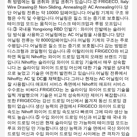
취 방법에는 릴 권취와 코일 권취가 있습니다.② FRIGECO, Italy:
Wire Drawing은 Non-Sliding, Annealing은 AC Annealing이다.양
단 어닐링 전류는 약 10000 암페어입니다.어닐링 기계의 구조 유
형은 수직 및 수평입니다.어닐링은 질소 또는 증기로 보호됩니다.
테이크업 모드는 움직이는 디스크 테이크업과 루핑 오프입니
다.③ 국내용 Yongxiong RBD 인발기 : 와이어 인발에는 슬라이
딩 방식을 사용하고 어닐링에는 AC 어닐링을 사용합니다.양단
어닐링 전류는 약 8000암페어입니다.어닐링 기계의 구조는 주로
수평입니다.어닐링은 질소 또는 증기로 보호됩니다.감는 방법은
디스크형과 코일형이 있습니다.④ 이탈리아의 FRIGECO와 비교
하면 독일의 Nihoff는 와이어 드로잉 업계의 오래된 브랜드 기업
입니다.Nihoff는 슬라이딩 와이어 드로잉 기술에서 매우 성숙합
니다.논 슬라이딩 와이어 드로잉 머신에 대한 기술 개발은 상대적
으로 늦었고 기술은 여전히 ​​발전하고 있습니다.어닐링 전류에서
Nihoff는 AC 및 DC를 채택합니다.그러나 현재는 AC 어닐링이 더
잘 사용됩니다.애프터 서비스 측면에서 Nihoff의 애프터 서비스
수수료는 비싸다.FRIGECO는 논 슬라이딩 와이어 드로잉 기술을
일찍 개발했으며 기술은 비교적 성숙하지만 제어가 복잡합니다.
또한 FRIGECO는 강선 드로잉 머신에서 옮겨져 동선 드로잉 경
험이 없습니다.생산 능력의 관점에서 FRIGECO 와이어 드로잉
속도는 Nihoff 와이어 드로잉 속도보다 빠르며 그에 따라 생산 능
력도 높습니다.⑤ 수입 와이어 드로잉 머신과 비교할 때 국내 와
이어 드로잉 머신은 현재 슬라이딩 만 가능하며 테이크업 모드는
루프 와인딩 만 가능합니다.생산 능력과 기술 면에서 국산 와이어
드로잉 머신과 수입 와이어 드로잉 머신 사이에는 큰 격차가 있습