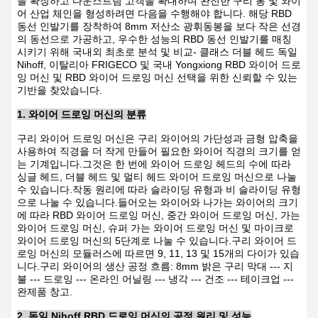
을 확장하고 다운스트림 고객을 확대하며 완전한 구리 봉 및 와이
어 산업 체인을 형성하려면 다음을 수행해야 합니다. 해당 RBD
동선 인발기를 장착하여 8mm 저산소 광휘동봉을 보다 작은 선경
의 동선으로 가공하고, 우수한 성능의 RBD 동선 인발기를 매칭
시키기 위해 국내외 최초로 분석 및 비교- 클래스 더블 헤드 독일
Nihoff, 이탈리아 FRIGECO 및 국내 Yongxiong RBD 와이어 드로
잉 머신 및 RBD 와이어 드로잉 머신 선택을 위한 신뢰할 수 있는
기반을 찾았습니다.
1. 와이어 드로잉 머신의 분류
구리 와이어 드로잉 머신은 구리 와이어의 가단성과 금형 압축을
사용하여 직경을 더 작게 만들어 필요한 와이어 직경의 크기를 얻
는 기계입니다.그것은 한 번에 와이어 드로잉 헤드의 수에 따라
싱글 헤드, 더블 헤드 및 멀티 헤드 와이어 드로잉 머신으로 나눌
수 있습니다.작동 원리에 따라 슬라이딩 유형과 비 슬라이딩 유형
으로 나눌 수 있습니다.들어오는 와이어와 나가는 와이어의 크기
에 따라 RBD 와이어 드로잉 머신, 중간 와이어 드로잉 머신, 가는
와이어 드로잉 머신, 슈퍼 가는 와이어 드로잉 머신 및 마이크로
와이어 드로잉 머신의 5단계로 나눌 수 있습니다.구리 와이어 드
로잉 머신의 모듈러스에 따르면 9, 11, 13 및 15개의 다이가 있습
니다.구리 와이어의 생산 공정 흐름: 8mm 밝은 구리 막대 --- 지
불 --- 드로잉 --- 온라인 어닐링 --- 냉각 --- 건조 --- 테이크업 ---
완제품 창고.
2. 독일 Nihoff RBD 드로잉 머신의 공정 원리 및 성능