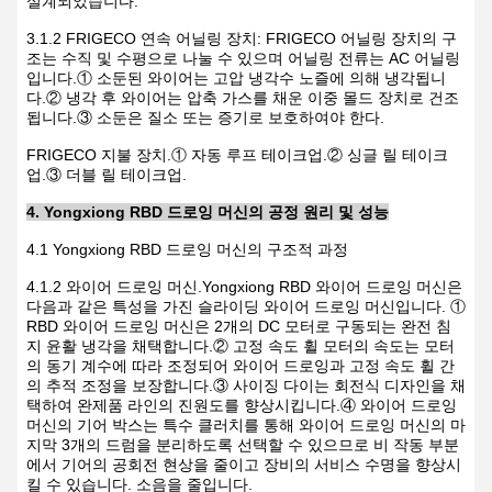
설계되었습니다.
3.1.2 FRIGECO 연속 어닐링 장치: FRIGECO 어닐링 장치의 구
조는 수직 및 수평으로 나눌 수 있으며 어닐링 전류는 AC 어닐링
입니다.① 소둔된 와이어는 고압 냉각수 노즐에 의해 냉각됩니
다.② 냉각 후 와이어는 압축 가스를 채운 이중 몰드 장치로 건조
됩니다.③ 소둔은 질소 또는 증기로 보호하여야 한다.
FRIGECO 지불 장치.① 자동 루프 테이크업.② 싱글 릴 테이크
업.③ 더블 릴 테이크업.
4. Yongxiong RBD 드로잉 머신의 공정 원리 및 성능
4.1 Yongxiong RBD 드로잉 머신의 구조적 과정
4.1.2 와이어 드로잉 머신.Yongxiong RBD 와이어 드로잉 머신은
다음과 같은 특성을 가진 슬라이딩 와이어 드로잉 머신입니다. ①
RBD 와이어 드로잉 머신은 2개의 DC 모터로 구동되는 완전 침
지 윤활 냉각을 채택합니다.② 고정 속도 휠 모터의 속도는 모터
의 동기 계수에 따라 조정되어 와이어 드로잉과 고정 속도 휠 간
의 추적 조정을 보장합니다.③ 사이징 다이는 회전식 디자인을 채
택하여 완제품 라인의 진원도를 향상시킵니다.④ 와이어 드로잉
머신의 기어 박스는 특수 클러치를 통해 와이어 드로잉 머신의 마
지막 3개의 드럼을 분리하도록 선택할 수 있으므로 비 작동 부분
에서 기어의 공회전 현상을 줄이고 장비의 서비스 수명을 향상시
킬 수 있습니다. 소음을 줄입니다.