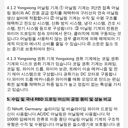
4.1.2 Yongxiong 어닐링 기계.① 어닐링 기계는 3단면 접촉 어닐
링 원리와 AC 전원 공급 장치를 채택하여 구리선의 연속 어닐링
생산 설비에 적합합니다.② 어닐링 기계는 수직 및 수평 구조를
채택하고 전도성 시스템, 산화 방지 시스템, 냉각 시스템, 건조 시
스템, 전기 시스템 등으로 구성됩니다. ③ 어닐링 기계의 전원은
와이어 드로잉의 정속 모터에서 온다, 클러치에 의해 구동되는 것
입니다.어닐링을 사용하지 않는 경우 클러치에 의해 해제되어 기
계적 마모와 에너지 소비를 줄일 수 있습니다.④ 소둔은 질소 또
는 증기로 보호하여야 한다.
4.1.3 Yongxiong 권취 기계.Yongxiong 권취 기계에는 코일 권취
기계와 디스크 권취 기계가 있습니다.코일 권취 기계는 프레임,
코일 링, 와이어 드롭, 와이어 보관, 트레이 이송 메커니즘 및 전
기 제어 시스템으로 구성됩니다.권취기는 DC 모터로 구동됩니
다.와이어 드롭 메커니즘은 와이어를 매화 모양으로 만드는 편심
회전 설계를 채택하고 하중 밀도가 높고 엉킴이 없는 특성을 가지
고 있습니다.
5. 수입 및 국내 RBD 드로잉 머신의 공정 원리 및 성능 비교
① Nihoff, Germany: 슬라이딩 및 비슬라이딩 와이어 드로잉 머
신이 사용됩니다.AC/DC 어닐링은 어닐링에 사용됩니다.약
10000 암페어의 전류로 이중 종단 어닐링.어닐링 기계의 구조적
유형은 수직 및 수평입니다.어닐링은 질소/증기로 보호됩니다.권