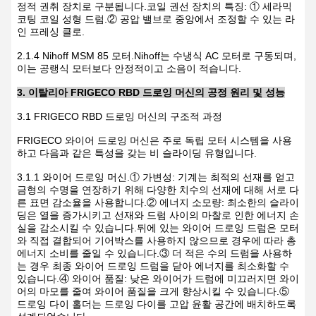
정적 권취 장치로 구분됩니다.코일 권선 장치의 특징: ① 세라믹
코팅 코일 성형 드럼.② 공압 밸브로 중앙에서 조정할 수 있는 라
인 프레싱 클로.
2.1.4 Nihoff MSM 85 모터.Nihoff는 수냉식 AC 모터로 구동되며,
이는 공랭식 모터보다 안정적이고 소음이 적습니다.
3. 이탈리아 FRIGECO RBD 드로잉 머신의 공정 원리 및 성능
3.1 FRIGECO RBD 드로잉 머신의 구조적 과정
FRIGECO 와이어 드로잉 머신은 주로 독립 모터 시스템을 사용
하고 다음과 같은 특성을 갖는 비 슬라이딩 유형입니다.
3.1.1 와이어 드로잉 머신.① 가변성: 기계는 최적의 선재를 얻고
금형의 수명을 연장하기 위해 다양한 치수의 선재에 대해 서로 다
른 표면 감소율을 사용합니다.② 에너지 소모량: 최소한의 슬라이
딩은 열을 증가시키고 선재와 드럼 사이의 마찰로 인한 에너지 손
실을 감소시킬 수 있습니다.뒤에 있는 와이어 드로잉 드럼은 모터
와 직접 결합되어 기어박스를 사용하지 않으므로 경우에 따라 총
에너지 소비를 줄일 수 있습니다.③ 더 적은 수의 드럼을 사용하
는 경우 최종 와이어 드로잉 드럼을 닫아 에너지를 최소화할 수
있습니다.④ 와이어 품질: 낮은 와이어가 드럼에 미끄러지면 와이
어의 마모를 줄여 와이어 품질을 크게 향상시킬 수 있습니다.⑤
드로잉 다이 홀더는 드로잉 다이를 고압 윤활 공간에 배치하도록